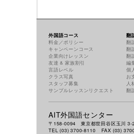
外国語コース
翻
料金／ポリシー
翻
キャンペーンコース
翻
企業向けレッスン
翻
友達 & 家族割引
編
言語レベル
個
クラス写真
お
スタッフ募集
人
サンプルレッスンリクエスト
翻
AIT外国語センター
〒158-0094 東京都世田谷区玉川 3-20
TEL (03) 3700-8110 FAX (03) 370