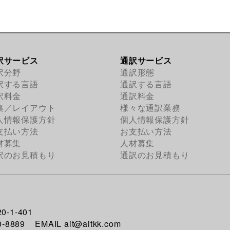
訳サービス
通訳サービス
訳分野
通訳形態
訳する言語
通訳する言語
訳料金
通訳料金
集／レイアウト
様々な通訳業務
人情報保護方針
個人情報保護方針
支払い方法
お支払い方法
材募集
人材募集
訳のお見積もり
通訳のお見積もり
-1-401
0-8889 EMAIL ait@aitkk.com